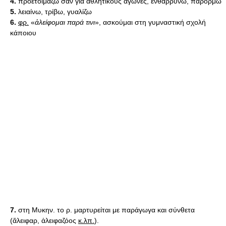
4.
προετοιμάζω σαν για αθλητικούς αγώνες, ενθαρρύνω, παρορμώ
5.
λειαίνω, τρίβω, γυαλίζω
6.
φρ.
«
ἀλείφομαι παρά τινι
», ασκούμαι στη γυμναστική σχολή
κάποιου
7.
στη Μυκην. το ρ. μαρτυρείται με παράγωγα και σύνθετα
(ἄλειφαρ, ἀλειφαζόος
κ.λπ.
).