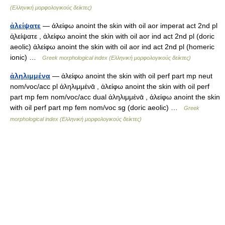
(Ελληνική μορφολογικούς δείκτες)
ἀλείψατε
— ἀλείφω anoint the skin with oil aor imperat act 2nd pl
ἀ̱λείψατε , ἀλείφω anoint the skin with oil aor ind act 2nd pl (doric
aeolic) ἀλείφω anoint the skin with oil aor ind act 2nd pl (homeric
ionic) …
Greek morphological index (Ελληνική μορφολογικούς δείκτες)
ἀληλιμμένα
— ἀλείφω anoint the skin with oil perf part mp neut
nom/voc/acc pl ἀληλιμμένᾱ , ἀλείφω anoint the skin with oil perf
part mp fem nom/voc/acc dual ἀληλιμμένᾱ , ἀλείφω anoint the skin
with oil perf part mp fem nom/voc sg (doric aeolic) …
Greek
morphological index (Ελληνική μορφολογικούς δείκτες)