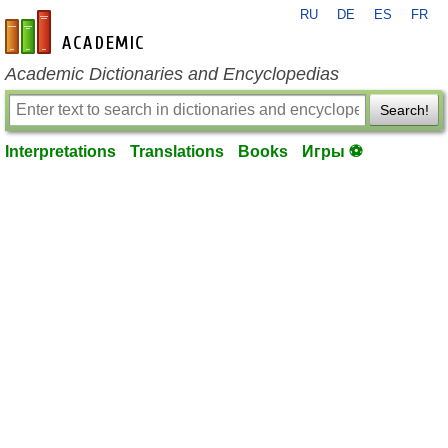
RU
DE
ES
FR
en-academic.com
Academic Dictionaries and Encyclopedias
Search!
Interpretations
Translations
Books
Игры ⚽