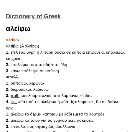
Dictionary of Greek
αλείφω
αλείφω
αλείβω (Α ἀλείφω)
1.
επιθέτω υγρή ή λιπαρή ουσία σε κάποια επιφάνεια, επαλείφω,
επιχρίω
2.
επαλείφω με οποιαδήποτε ύλη
3.
κάνω επάλειψη σε ασθενή
νεοελλ.
1.
ρυπαίνω, λερώνω
2.
δωροδοκώ, λαδώνω
3.
παθ.
ωφελούμαι υλικά, απολαμβάνω κέρδος
4.
φρ.
«θα σού τίς αλείψω» ή «θα τίς αλειφτείς», θα σε δείρω
αρχ.
1.
αλείφω το δέρμα κάποιου με λάδι (μετά το λουτρό)
2.
αλείφω κάποιον για τις γυμναστικές ασκήσεις
3.
επικαλύπτω, σφραγίζω, βουλλώνω