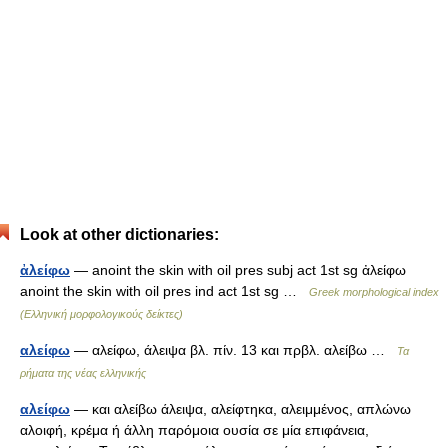
Look at other dictionaries:
ἀλείφω
— anoint the skin with oil pres subj act 1st sg ἀλείφω
anoint the skin with oil pres ind act 1st sg …
Greek morphological index
(Ελληνική μορφολογικούς δείκτες)
αλείφω
— αλείφω, άλειψα βλ. πίν. 13 και πρβλ. αλείβω …
Τα
ρήματα της νέας ελληνικής
αλείφω
— και αλείβω άλειψα, αλείφτηκα, αλειμμένος, απλώνω
αλοιφή, κρέμα ή άλλη παρόμοια ουσία σε μία επιφάνεια,