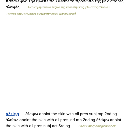
πασαλείφω: Την έβλεπε που άλειφε το πρόσωπό της με διάφορες
αλοιφές …
Νέο ερμηνευτικό λεξικό της νεοελληνικής γλώσσας (Новый
толковании словарь современного греческого)
ἀλείφῃ
— ἀλείφω anoint the skin with oil pres subj mp 2nd sg
ἀλείφω anoint the skin with oil pres ind mp 2nd sg ἀλείφω anoint
the skin with oil pres subj act 3rd sg …
Greek morphological index