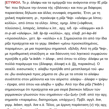
[
ΕΤΥΜΟΛ.
Το ρ.
ἀλείφω
και τα ομόρριζά του ανάγονται στην ΙΕ ρίζα
*
lei
- που δήλωνε την έννοια τής «βλέννας» και που με διάφορες
παρεκτάσεις δήλωσε και άλλες συναφείς σημασίες. Έτσι, με τη
χειλική παρέκταση -
p
-, προέκυψε η ρίζα *
leip
- «αλείφω με λίπος-
κολλώ», από όπου τα ελλην.
λίπος
, ομηρ.
λίπα
(«άφθονα,
πλούσια»),
λιπαρός
,
λιπαίνω
κ.λπ., αρχ. ινδ.
rip
- «άλειμμα» και
li
-
m
-
p
-
ati
«αλείφω», λιθ.
lip
-
tip
«κολλώ», αρχ. σλαβ.
pri
-
lep
-
ě
ti
«προσκολλώ», χεττ.
lip
- «κολλώ» κ.ά. Σημειώνεται ότι από την ίδια
ρίζα προέρχεται και το γερμ.
bleiben
«μένω προσκολλημένος,
παραμένω», με μια περαιτέρω σημασιολ. εξέλιξη. Από τη ρίζα *
leip
-,
με προθεματική επαύξηση
a
- και δάσυνση τού ληκτικού συμφώνου
προήλθε η ρίζα *
a
-
leibh
- >
ἀλειφ
-, από όπου το ελλην.
ἀλείφω
με τα
πολλά παράγωγα του (
ἄλειφαρ
,
ἀλοιφή
κ.ά.
βλ.
παρακάτω). Ο
νεοελλ. ενεσωτικός τ.
αλείβω
προήλθε από μεταπλασμό τού -
φω
σε -
βω
αναλογικά προς ρήματα σε -
βω
με τα οποία το
αλείφω
συνέπιπτε στον μέλλοντα και τον αόριστο:
αλείψω
-
άλειψα
=
τρίψω
-
έτριψα
, από όπου και
αλείβω
=
τρίβω
. Από την ίδια ρίζα (*
leibh
-)
σημειώνουμε ότι προέρχεται και μια σειρά βασικών λέξεων τών
γερμανικών γλωσσών που σημαίνουν «ζω-ζωή» (πιθ. από την αρχ.
σημασία «παραμένω, διατηρούμαι, υπάρχω»). Πρβλ. αγγλ.
live
,
γερμ.
leben
, αγγλ.
live
κ.ά. Τέλος, με έρρινη παρέκταση (
ν
) τής αρχ.