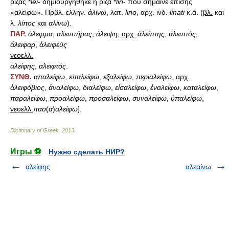
ρίζας *
lei
- δημιουργήθηκε η ρίζα *
lin
- που σήμαινε επίσης
«αλείφω». Πρβλ. ελλην.
ἀλίνω
, λατ.
lino
, αρχ. ινδ.
linati
κ.ά. (
βλ.
και
λ.
λίπος
και
αλίνω
).
ΠΑΡ.
άλειμμα
,
αλειπτήρας
,
άλειψη
,
αρχ.
ἀλείπτης
,
ἀλειπτός
,
ἄλειφαρ
,
ἀλειφεύς
νεοελλ.
αλείφης
,
αλειφτός
.
ΣΥΝΘ.
απαλείφω
,
επαλείφω
,
εξαλείφω
,
περιαλείφω
,
αρχ.
ἀλειφόβιος
,
ἀναλείφω
,
διαλείφω
,
εἰσαλείφω
,
ἐναλείφω
,
καταλείφω
,
παραλείφω
,
προαλείφω
,
προσαλείφω
,
συναλείφω
,
ὑπαλείφω
,
νεοελλ.
πασ
(
α
)
αλείφω
].
Dictionary of Greek
.
2013
.
Игры ⚽
Нужно сделать НИР?
αλείφης
αλεαίνω